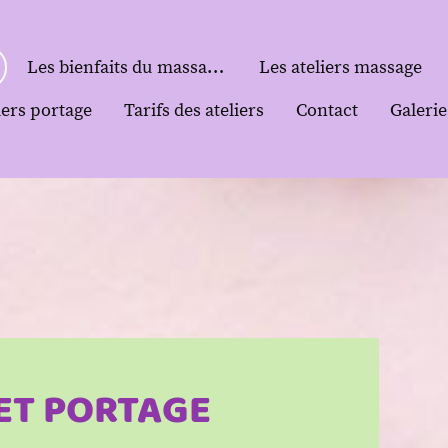
Les bienfaits du massage bébé
Les ateliers massage
iers portage
Tarifs des ateliers
Contact
Galeri
ET PORTAGE