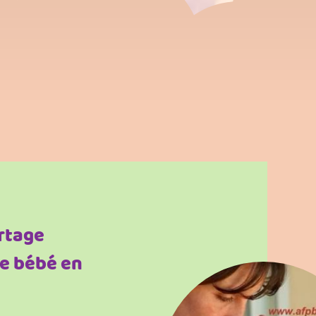
rtage
e bébé en