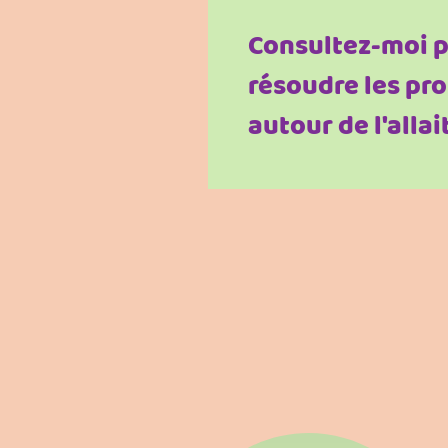
Consultez-moi p
résoudre les pr
autour de l'alla