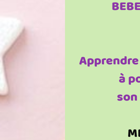
BEBE
Apprendre 
à p
son
M