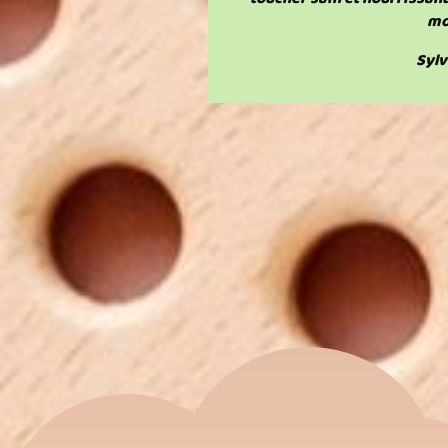
mo
Sylv