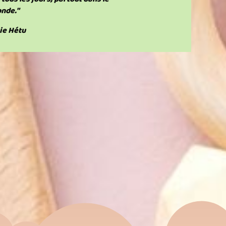
nde."
ie Hétu