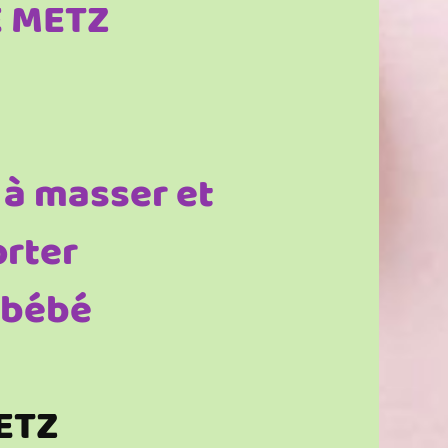
 METZ
à masser et
orter
 bébé
ETZ